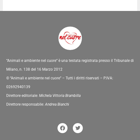
“Animali e ambiente nel cuore” è una testata registrata presso il Tribunale di
Milano, n. 138 del 16 Marzo 2012
© “Animali e ambiente nel cuore” – Tutti i diritti riservati – P.IVA:
02692940139
Direttore editoriale:
Michela Vittoria Brambilla
Direttore responsabile:
Andrea Bianchi
F
T
a
w
c
i
e
t