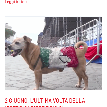
Leggi tutto »
2
GIUGNO,
L’ULTIMA
VOLTA
DELLA
VICEBRIGADIERE
BRICIOLA
2 GIUGNO, L’ULTIMA VOLTA DELLA