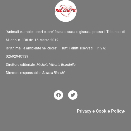
“Animali e ambiente nel cuore” è una testata registrata presso il Tribunale di
Milano, n. 138 del 16 Marzo 2012
© “Animali e ambiente nel cuore” – Tutti i diritti riservati – P.IVA:
02692940139
Direttore editoriale:
Michela Vittoria Brambilla
Direttore responsabile:
Andrea Bianchi
F
T
a
w
c
i
e
t
b
t
Privacy e Cookie Policy
o
e
o
r
k