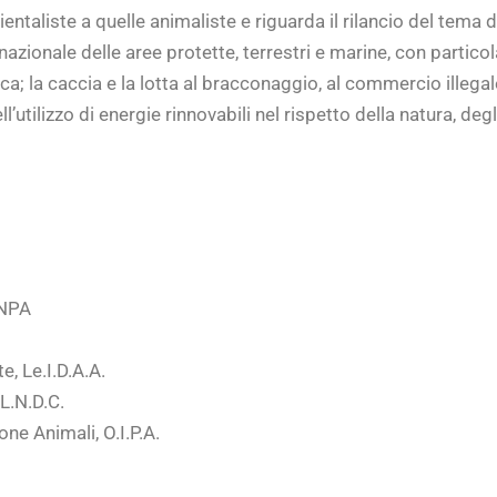
ntaliste a quelle animaliste e riguarda il rilancio del tema 
zionale delle aree protette, terrestri e marine, con particola
tica; la caccia e la lotta al bracconaggio, al commercio illegal
l’utilizzo di energie rinnovabili nel rispetto della natura, de
ENPA
, Le.I.D.A.A.
L.N.D.C.
ne Animali, O.I.P.A.