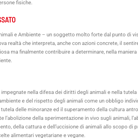
rsone fisiche.
SSATO
Animali e Ambiente – un soggetto molto forte dal punto di vis
a realtà che interpreta, anche con azioni concrete, il sentire
sa ma finalmente contribuire a determinare, nella maniera pi
iente.
ni impegnate nella difesa dei diritti degli animali e nella tute
’ambiente e del rispetto degli animali come un obbligo indivi
a tutela delle minoranze ed il superamento della cultura antro
’abolizione della sperimentazione in vivo sugli animali, l’abol
ento, della cattura e dell’uccisione di animali allo scopo di pr
celte alimentari vegetariane e vegane.