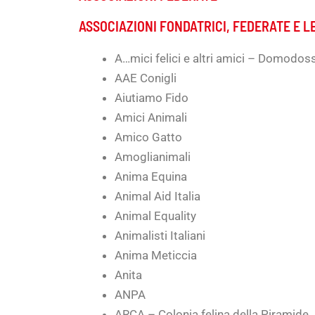
ASSOCIAZIONI FONDATRICI, FEDERATE E L
A…mici felici e altri amici – Domodos
AAE Conigli
Aiutiamo Fido
Amici Animali
Amico Gatto
Amoglianimali
Anima Equina
Animal Aid Italia
Animal Equality
Animalisti Italiani
Anima Meticcia
Anita
ANPA
ARCA – Colonia felina della Piramide