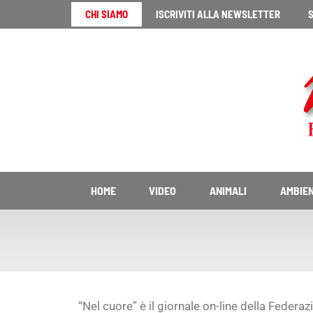
Vai
CHI SIAMO
ISCRIVITI ALLA NEWSLETTER
S
al
contenuto
HOME
VIDEO
ANIMALI
AMBIE
“Nel cuore” è il giornale on-line della Feder