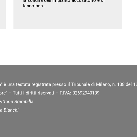
la solidità dell’impianto accusatorio e ci
fanno ben ...
” è una testata registrata presso il Tribunale di Milano, n. 138 del
e” – Tutti i diritti riservati – P.IVA: 02692940139
ittoria Brambilla
a Bianchi