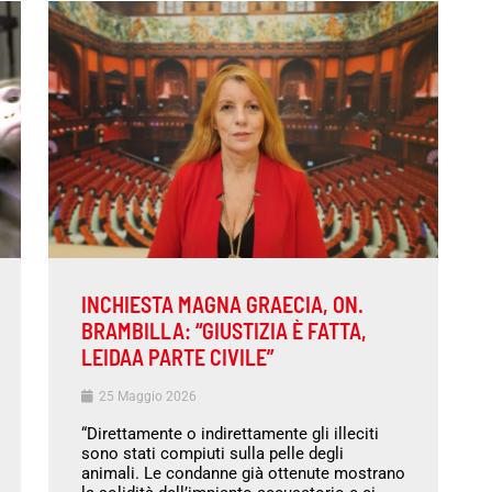
INCHIESTA MAGNA GRAECIA, ON.
BRAMBILLA: “GIUSTIZIA È FATTA,
LEIDAA PARTE CIVILE”
25 Maggio 2026
“Direttamente o indirettamente gli illeciti
sono stati compiuti sulla pelle degli
animali. Le condanne già ottenute mostrano