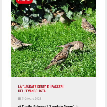
Editoriale
LA “LAUDATE DEUM” E I PASSERI
DELL’EVANGELISTA
5 Ottobre 2023
di Danilo Selvaggi* “Laudate Deum”, la