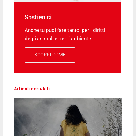
Sostienici
Anche tu puoi fare tanto, per i diritti
degli animali e per l'ambiente
SCOPRI COME
Articoli correlati