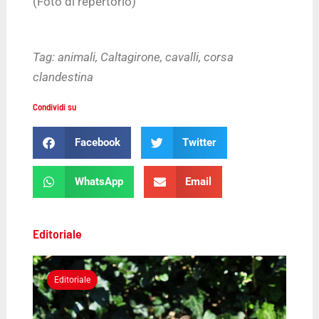
(Foto di repertorio)
Tag:
animali
,
Caltagirone
,
cavalli
,
corsa
clandestina
Condividi su
Facebook
Twitter
WhatsApp
Email
Editoriale
Editoriale