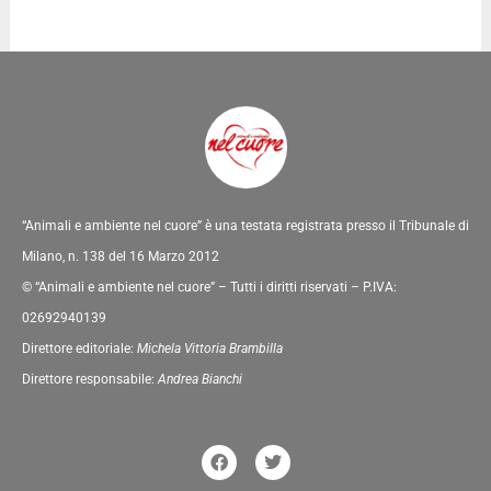
“Animali e ambiente nel cuore” è una testata registrata presso il Tribunale di
Milano, n. 138 del 16 Marzo 2012
© “Animali e ambiente nel cuore” – Tutti i diritti riservati – P.IVA:
02692940139
Direttore editoriale:
Michela Vittoria Brambilla
Direttore responsabile:
Andrea Bianchi
F
T
a
w
c
i