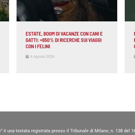
ESTATE, BOOM DI VACANZE CON CANI E
GATTI: +650% DI RICERCHE SUI VIAGGI
CON I FELINI
6 Agosto 2026
” è una testata registrata presso il Tribunale di Milano, n. 138 del