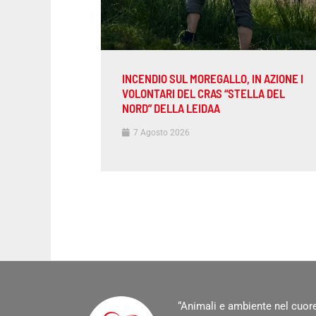
INCENDIO SUL MOREGALLO, IN AZIONE I
VOLONTARI DEL CRAS “STELLA DEL
NORD” DELLA LEIDAA
7 Agosto 2026
“Animali e ambiente nel cuore