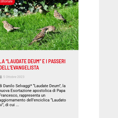
Editoriale
LA “LAUDATE DEUM” E I PASSERI
DELL’EVANGELISTA
5 Ottobre 2023
di Danilo Selvaggi* “Laudate Deum”, la
nuova Esortazione apostolica di Papa
Francesco, rappresenta un
aggiornamento dell’enciclica “Laudato
si”, di cui ...