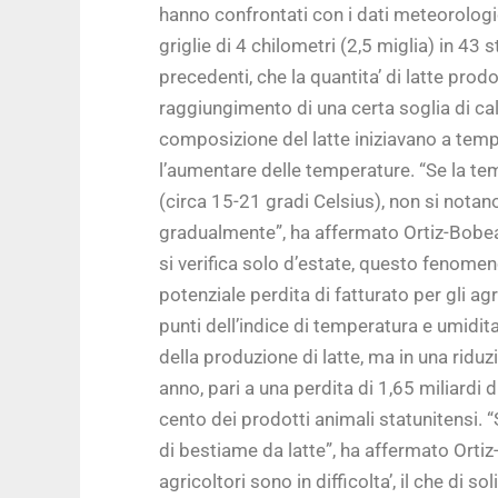
hanno confrontati con i dati meteorologi
griglie di 4 chilometri (2,5 miglia) in 43 
precedenti, che la quantita’ di latte pro
raggiungimento di una certa soglia di calor
composizione del latte iniziavano a tem
l’aumentare delle temperature. “Se la te
(circa 15-21 gradi Celsius), non si notano e
gradualmente”, ha affermato Ortiz-Bobea. 
si verifica solo d’estate, questo fenomeno 
potenziale perdita di fatturato per gli 
punti dell’indice di temperatura e umidita
della produzione di latte, ma in una riduz
anno, pari a una perdita di 1,65 miliardi 
cento dei prodotti animali statunitensi. “S
di bestiame da latte”, ha affermato Ortiz-
agricoltori sono in difficolta’, il che di