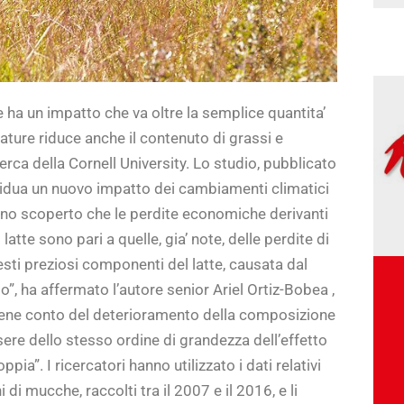
 ha un impatto che va oltre la semplice quantita’
ature riduce anche il contenuto di grassi e
erca della Cornell University. Lo studio, pubblicato
vidua un nuovo impatto dei cambiamenti climatici
hanno scoperto che le perdite economiche derivanti
latte sono pari a quelle, gia’ note, delle perdite di
uesti preziosi componenti del latte, causata dal
”, ha affermato l’autore senior Ariel Ortiz-Bobea ,
tiene conto del deterioramento della composizione
sere dello stesso ordine di grandezza dell’effetto
ppia”. I ricercatori hanno utilizzato i dati relativi
i di mucche, raccolti tra il 2007 e il 2016, e li