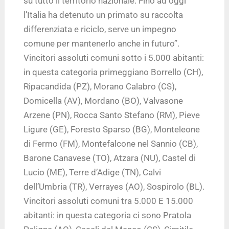
su tutto il territorio nazionale. Fino ad oggi
l’Italia ha detenuto un primato su raccolta
differenziata e riciclo, serve un impegno
comune per mantenerlo anche in futuro”.
Vincitori assoluti comuni sotto i 5.000 abitanti:
in questa categoria primeggiano Borrello (CH),
Ripacandida (PZ), Morano Calabro (CS),
Domicella (AV), Mordano (BO), Valvasone
Arzene (PN), Rocca Santo Stefano (RM), Pieve
Ligure (GE), Foresto Sparso (BG), Monteleone
di Fermo (FM), Montefalcone nel Sannio (CB),
Barone Canavese (TO), Atzara (NU), Castel di
Lucio (ME), Terre d’Adige (TN), Calvi
dell’Umbria (TR), Verrayes (AO), Sospirolo (BL).
Vincitori assoluti comuni tra 5.000 E 15.000
abitanti: in questa categoria ci sono Pratola