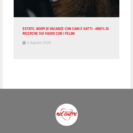
ESTATE, BOOM DI VACANZE CON CANI E GATTI: +650% DI
RICERCHE SUI VIAGGI CON I FELINI
6 Agosto 2026