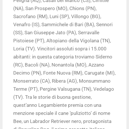
Peligna (AQ), Casali del Manco (CS), Cimitile
(NA), San Prospero (MO), Chions (PN),
Sacrofano (RM), Luni (SP), Villongo (BG),
Venafro (IS), Sammichele di Bari (BA), Sennori
(SS), San Giuseppe Jato (PA), Serravalle
Pistoiese (PT), Altopiano della Vigolana (TN),
Loria (TV). Vincitori assoluti sopra i 15.000
abitanti: in questa categoria troviamo Siderno
(RC), Bacoli (NA), Nonantola (MO), Azzano
Decimo (PN), Fonte Nuova (RM), Carugate (MI),
Monserrato (CA), Ribera (AG), Monsummano
Terme (PT), Pergine Valsugana (TN), Vedelago
(TV). Tra le storie di buona gestione,
quest’anno Legambiente premia con una
menzione speciale il cane ‘puliziotto’ di nome
Bee, un Labrador Retriever nero, protagonista