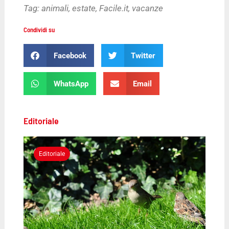
Tag:
animali
,
estate
,
Facile.it
,
vacanze
Condividi su
Facebook
Twitter
WhatsApp
Email
Editoriale
Editoriale