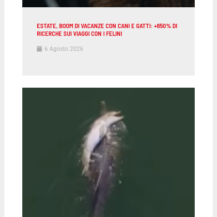
ESTATE, BOOM DI VACANZE CON CANI E GATTI: +650% DI
RICERCHE SUI VIAGGI CON I FELINI
6 Agosto 2026