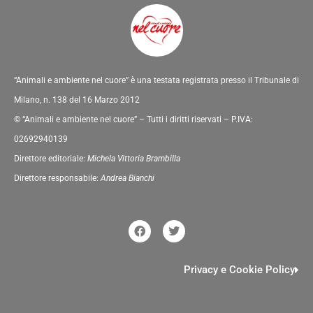
“Animali e ambiente nel cuore” è una testata registrata presso il Tribunale di
Milano, n. 138 del 16 Marzo 2012
© “Animali e ambiente nel cuore” – Tutti i diritti riservati – P.IVA:
02692940139
Direttore editoriale:
Michela Vittoria Brambilla
Direttore responsabile:
Andrea Bianchi
F
T
a
w
c
i
e
t
b
t
Privacy e Cookie Policy
o
e
o
r
k