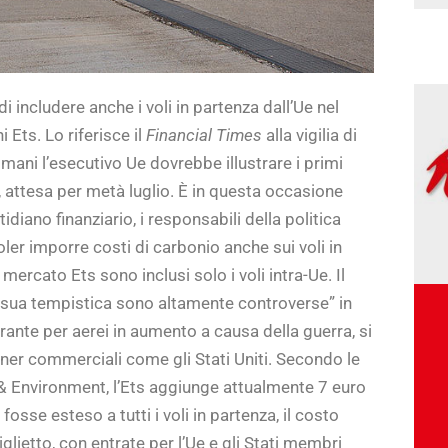
includere anche i voli in partenza dall’Ue nel
Ets. Lo riferisce il
Financial Times
alla vigilia di
domani l’esecutivo Ue dovrebbe illustrare i primi
s, attesa per metà luglio. È in questa occasione
idiano finanziario, i responsabili della politica
er imporre costi di carbonio anche sui voli in
ercato Ets sono inclusi solo i voli intra-Ue. Il
a sua tempistica sono altamente controverse” in
rante per aerei in aumento a causa della guerra, si
rtner commerciali come gli Stati Uniti. Secondo le
 & Environment, l’Ets aggiunge attualmente 7 euro
fosse esteso a tutti i voli in partenza, il costo
lietto, con entrate per l’Ue e gli Stati membri