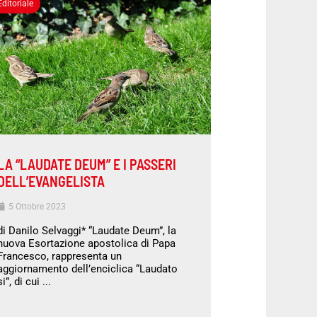
Editoriale
LA “LAUDATE DEUM” E I PASSERI
DELL’EVANGELISTA
5 Ottobre 2023
di Danilo Selvaggi* “Laudate Deum”, la
nuova Esortazione apostolica di Papa
Francesco, rappresenta un
aggiornamento dell’enciclica “Laudato
si”, di cui ...