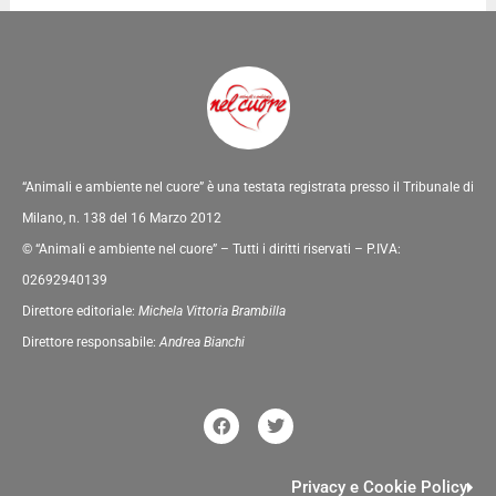
“Animali e ambiente nel cuore” è una testata registrata presso il Tribunale di
Milano, n. 138 del 16 Marzo 2012
© “Animali e ambiente nel cuore” – Tutti i diritti riservati – P.IVA:
02692940139
Direttore editoriale:
Michela Vittoria Brambilla
Direttore responsabile:
Andrea Bianchi
F
T
a
w
c
i
e
t
b
t
Privacy e Cookie Policy