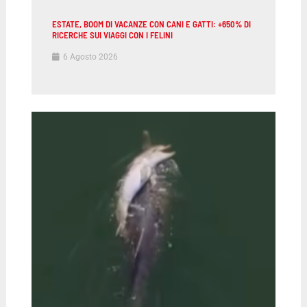
ESTATE, BOOM DI VACANZE CON CANI E GATTI: +650% DI
RICERCHE SUI VIAGGI CON I FELINI
6 Agosto 2026