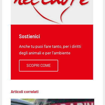
Sostienici
Anche tu puoi fare tanto, per i diritti
degli animali e per l'ambiente
SCOPRI COME
Articoli correlati