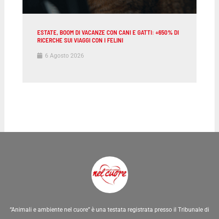
ESTATE, BOOM DI VACANZE CON CANI E GATTI: +650% DI
RICERCHE SUI VIAGGI CON I FELINI
6 Agosto 2026
“Animali e ambiente nel cuore” è una testata registrata presso il Tribunale di