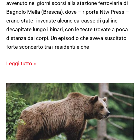
avvenuto nei giorni scorsi alla stazione ferroviaria di
Bagnolo Mella (Brescia), dove – riporta Ntw Press –
erano state rinvenute alcune carcasse di galline
decapitate lungo i binari, con le teste trovate a poca
distanza dai corpi. Un episodio che aveva suscitato
forte sconcerto tra i residenti e che
Leggi tutto »
VENETO,
NUOVO
AVVISTAMENTO
DI
UN
ORSO
SULL’ALTOPIANO