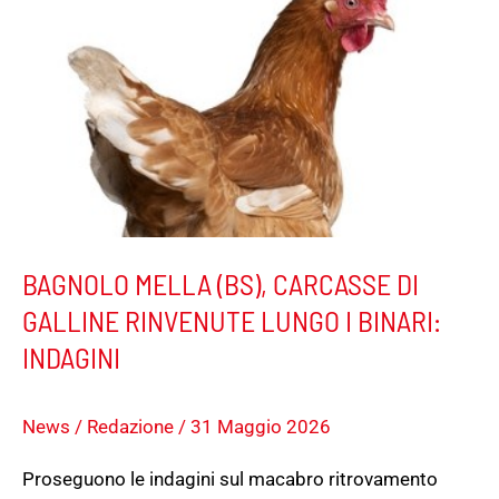
(BS),
CARCASSE
DI
GALLINE
RINVENUTE
LUNGO
I
BINARI:
INDAGINI
BAGNOLO MELLA (BS), CARCASSE DI
GALLINE RINVENUTE LUNGO I BINARI:
INDAGINI
News
/
Redazione
/
31 Maggio 2026
Proseguono le indagini sul macabro ritrovamento