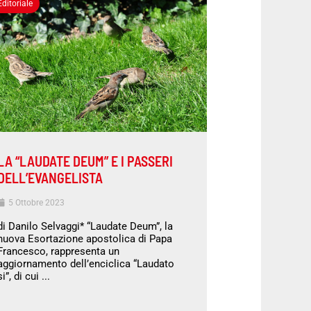
Editoriale
LA “LAUDATE DEUM” E I PASSERI
DELL’EVANGELISTA
5 Ottobre 2023
di Danilo Selvaggi* “Laudate Deum”, la
nuova Esortazione apostolica di Papa
Francesco, rappresenta un
aggiornamento dell’enciclica “Laudato
si”, di cui ...