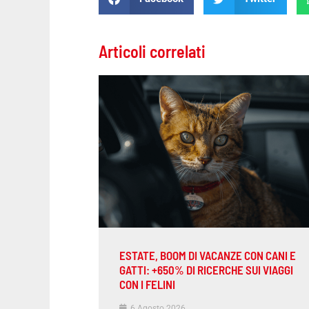
Articoli correlati
ESTATE, BOOM DI VACANZE CON CANI E
GATTI: +650% DI RICERCHE SUI VIAGGI
CON I FELINI
6 Agosto 2026