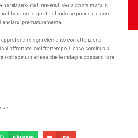
e sarebbero stati rinvenuti dei piccioni morti in
 starebbero ora approfondendo se possa esistere
sbilanciarsi prematuramente.
 di approfondire ogni elemento con attenzione,
oni affrettate. Nel frattempo, il caso continua a
ra i cittadini, in attesa che le indagini possano fare
ione
WhatsApp
Email