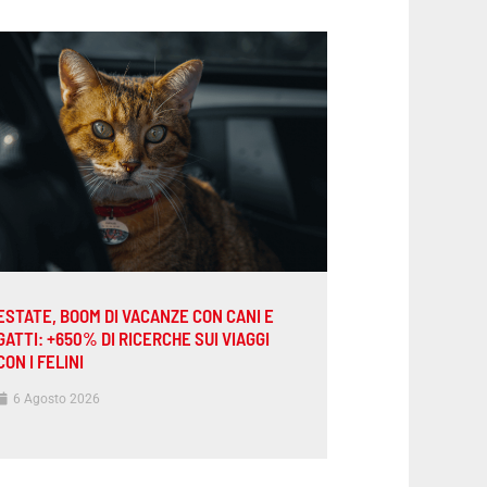
ESTATE, BOOM DI VACANZE CON CANI E
GATTI: +650% DI RICERCHE SUI VIAGGI
CON I FELINI
6 Agosto 2026