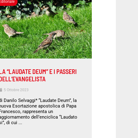
Editoriale
LA “LAUDATE DEUM” E I PASSERI
DELL’EVANGELISTA
5 Ottobre 2023
di Danilo Selvaggi* “Laudate Deum”, la
nuova Esortazione apostolica di Papa
Francesco, rappresenta un
aggiornamento dell’enciclica “Laudato
si”, di cui ...