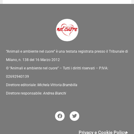
“Animali e ambiente nel cuore” è una testata registrata presso il Tribunale di
Milano, n. 138 del 16 Marzo 2012
© “Animali e ambiente nel cuore” – Tutti i diritti riservati – P.IVA:
02692940139
Direttore editoriale:
Michela Vittoria Brambilla
Direttore responsabile:
Andrea Bianchi
F
T
a
w
c
i
e
t
b
t
Privacy e Cookie Policy