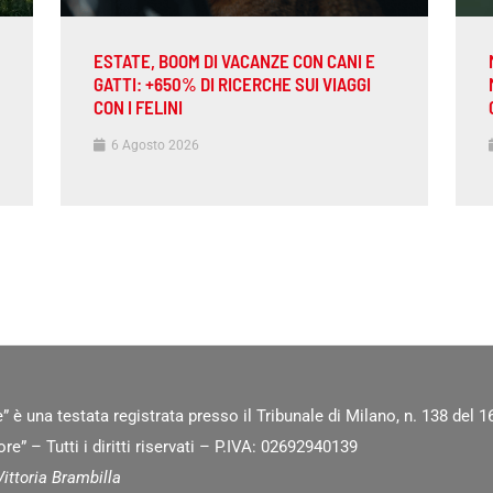
ESTATE, BOOM DI VACANZE CON CANI E
GATTI: +650% DI RICERCHE SUI VIAGGI
CON I FELINI
6 Agosto 2026
” è una testata registrata presso il Tribunale di Milano, n. 138 del
e” – Tutti i diritti riservati – P.IVA: 02692940139
ittoria Brambilla