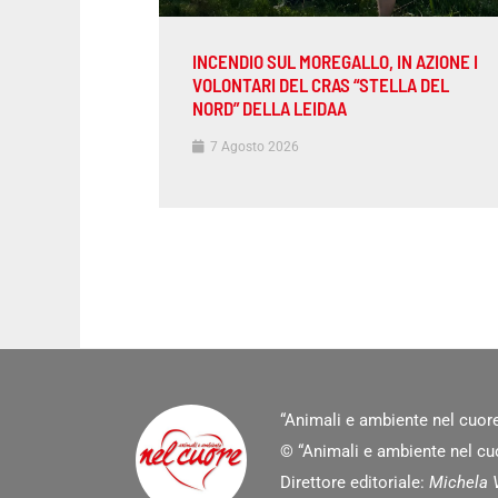
INCENDIO SUL MOREGALLO, IN AZIONE I
VOLONTARI DEL CRAS “STELLA DEL
NORD” DELLA LEIDAA
7 Agosto 2026
“Animali e ambiente nel cuore
© “Animali e ambiente nel cuor
Direttore editoriale:
Michela V