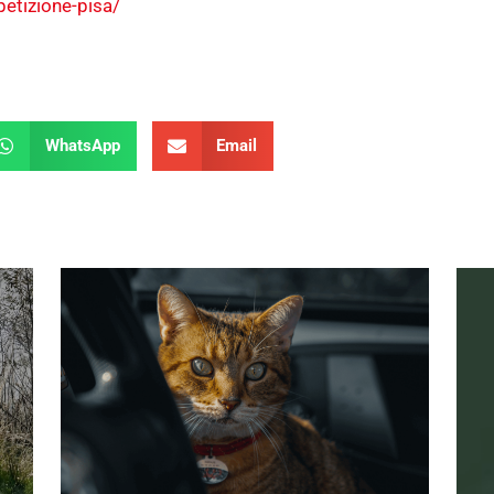
petizione-pisa/
WhatsApp
Email