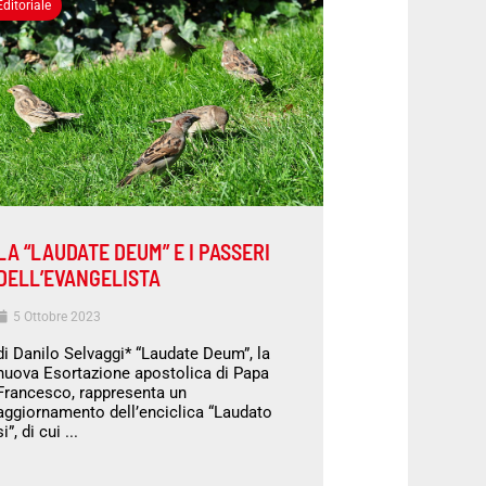
Editoriale
LA “LAUDATE DEUM” E I PASSERI
DELL’EVANGELISTA
5 Ottobre 2023
di Danilo Selvaggi* “Laudate Deum”, la
nuova Esortazione apostolica di Papa
Francesco, rappresenta un
aggiornamento dell’enciclica “Laudato
si”, di cui ...