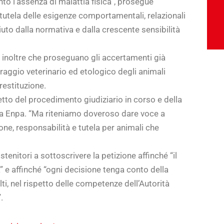
to l’assenza di malattia fisica”, prosegue
utela delle esigenze comportamentali, relazionali
uto dalla normativa e dalla crescente sensibilità
e inoltre che proseguano gli accertamenti già
raggio veterinario ed etologico degli animali
restituzione.
petto del procedimento giudiziario in corso e della
sa Enpa. “Ma riteniamo doveroso dare voce a
one, responsabilità e tutela per animali che
stenitori a sottoscrivere la petizione affinché “il
à” e affinché “ogni decisione tenga conto della
lti, nel rispetto delle competenze dell’Autorità
.