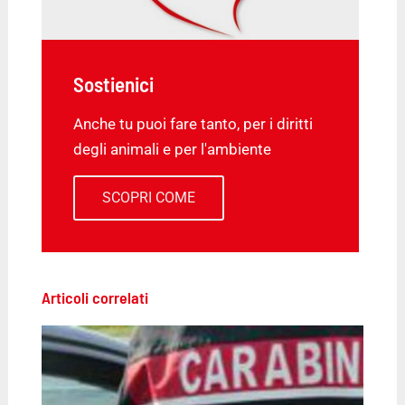
Sostienici
Anche tu puoi fare tanto, per i diritti
degli animali e per l'ambiente
SCOPRI COME
Articoli correlati